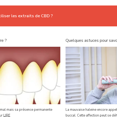
liser les extraits de CBD ?
re ?
Quelques astuces pour savoi
n mal mais sa présence permanente
La mauvaise haleine encore appel
œur
LIRE
buccal. Cette affection peut se d