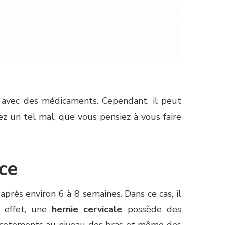
é avec des médicaments. Cependant, il peut
vez un tel mal, que vous pensiez à vous faire
ce
près environ 6 à 8 semaines. Dans ce cas, il
 effet,
une
hernie cervicale
possède des
picotements au niveau des bras et même des