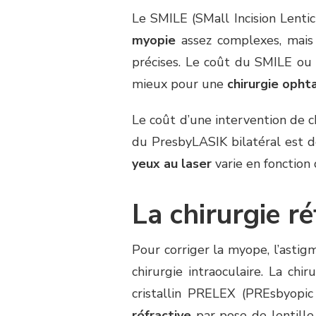
Le SMILE (SMall Incision Lentic
myopie
assez complexes, mais 
précises. Le coût du SMILE ou 
mieux pour une
chirurgie opht
Le coût d’une intervention de c
du PresbyLASIK bilatéral est d
yeux au laser
varie en fonction
La chirurgie ré
Pour corriger la myope, l’astigm
chirurgie intraoculaire. La chi
cristallin PRELEX (PREsbyopic
réfractive
par pose de lentille