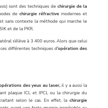
usis) sont des techniques de
chirurgie de la
thodes de
chirurgie réfractive
modernes et
est sans contexte la méthode qui marche le
SIK et de la PKR.
téral s’élève à 3 400 euros. Alors que celui
 ces différentes techniques d
’opération des
opérations des yeux au laser,
il y a aussi la
mplant plaque ICL et IPCL ou la chirurgie du
aitant selon le cas. En effet, la
chirurgie
tients ayant une forte myopie inopérable au