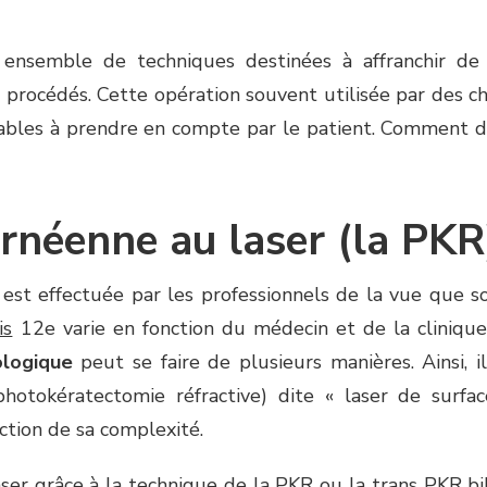
n ensemble de techniques destinées à affranchir d
s procédés. Cette opération souvent utilisée par des 
ables à prendre en compte par le patient. Comment défi
ornéenne au laser (la PKR
est effectuée par les professionnels de la vue que so
is
12e varie en fonction du médecin et de la clinique
ologique
peut se faire de plusieurs manières. Ainsi, i
otokératectomie réfractive) dite « laser de surfa
nction de sa complexité.
ser grâce à la technique de la PKR ou la trans PKR bi