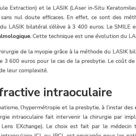
ule Extraction) et le LASIK (LAser in-Situ Keratomile
sans nul doute efficaces. En effet, ce sont des mé
du LASIK bilatéral s’élève à 3 400 euros. Le SMILE 
almologique
. Cette technique est une évolution du LA
hirurgie de la myopie grâce à la méthode du LASIK bila
e 3 600 euros pour le cas de la presbytie. Le coût de
 de leur complexité.
fractive intraoculaire
atisme, l’hypermétropie et la presbytie, à l’instar des
rurgie intraoculaire fait intervenir la chirurgie par i
 Lens EXchange). Le choix est fait par le médecin tr
 intraoculaire ICL ou IPCL est envisagée pour les pa