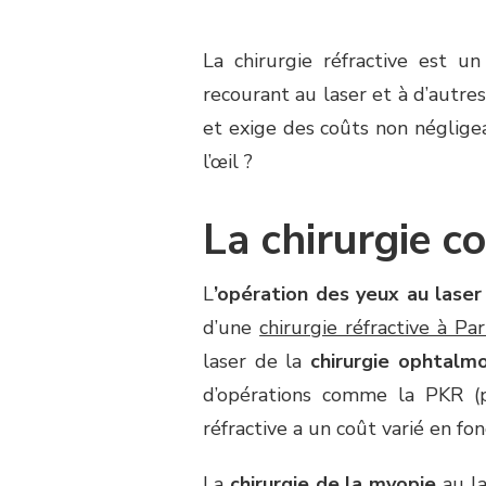
La chirurgie réfractive est u
recourant au laser et à d’autre
et exige des coûts non néglige
l’œil ?
La chirurgie c
L
’opération des yeux au laser
d’une
chirurgie réfractive à Par
laser de la
chirurgie ophtalm
d’opérations comme la PKR (ph
réfractive a un coût varié en fo
La
chirurgie de la myopie
au la