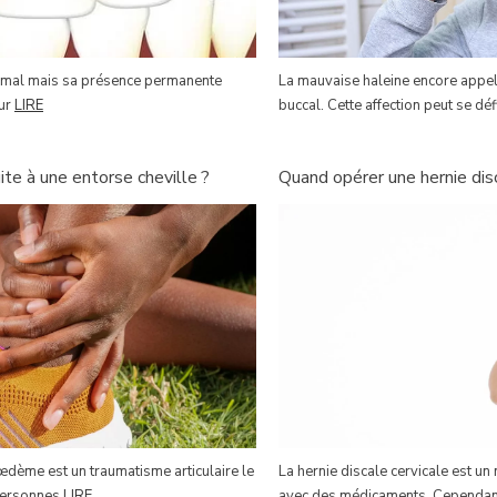
n mal mais sa présence permanente
La mauvaise haleine encore appel
œur
LIRE
buccal. Cette affection peut se d
e à une entorse cheville ?
Quand opérer une hernie disc
 œdème est un traumatisme articulaire le
La hernie discale cervicale est un
 personnes
LIRE
avec des médicaments. Cependant